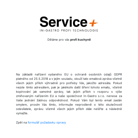
Děláme pro vás
profi kuchyně
Na základě nařízení vydaného EU o ochraně osobních údajů GDPR
platného od 25.5.2018 a v jejím souladu, slouží tato emailová zpráva včetně
všech jejich příloh výhradně pro potřeby Vás, jakožto adresáta. Pokud
nejste tímto adresátem, pak je jakékoliv další šíření tohoto emailu, včetně
kopírování jak samotné zprávy, tak jejich příloh v rozporu s výše
zmiňovaným nařízením EU a naše společnost In-Gastro s.r.o. nenese za
Vaše jednání žádnou odpovědnost. Pokud Vám byl tento email zaslán
omylem, prosím Vás tímto, informujte neprodleně o této skutečnosti
odesílatele, zprávu včetně všech jejich příloh dále nešiřte a následně
vymažte.
Zpět na
formulář požadavku opravy