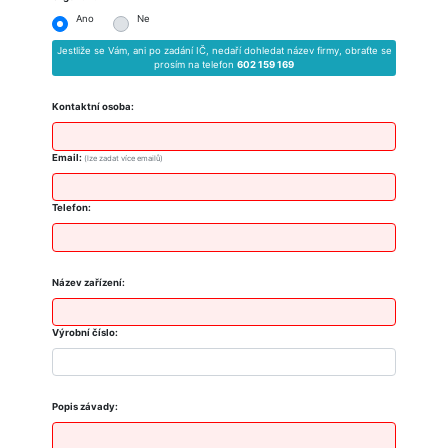
Ano
Ne
Jestliže se Vám, ani po zadání IČ, nedaří dohledat název firmy, obraťte se
prosím na telefon
602 159 169
Kontaktní osoba:
Email:
(lze zadat více emailů)
Telefon:
Název zařízení:
Výrobní číslo:
Popis závady: